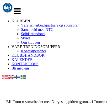
Veksle
navigasjon
KLUBBEN
Våre samarbeidspartnere og sponsorer
Samarbeid med NTG
Solidaritetsfond
Styret
Om klubben
VÅRE TRENINGSGRUPPER
Kontaktpersoner
KLUBBHÅNDBOK
KALENDER
KONTAKT OSS
Bli medlem
BK Tromsø samarbeider med Norges toppidrettsgymnas i Tromsø om