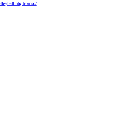
volleyball-ntg-tromso/
VÅRE SPONSORER